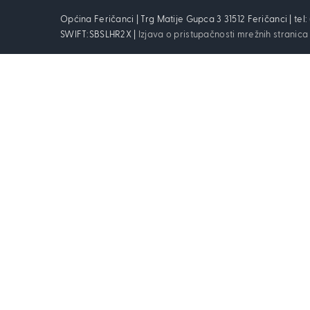
Općina Feričanci | Trg Matije Gupca 3 31512 Feričanci | tel
SWIFT:SBSLHR2X |
Izjava o pristupačnosti mrežnih stranica