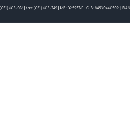
: (031) 603-016 | fax: (031) 603-749 | MB: 02595761 | OIB: 84530440509 | I