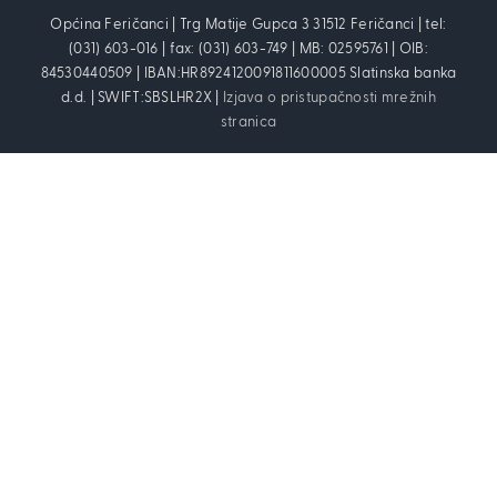
Općina Feričanci | Trg Matije Gupca 3 31512 Feričanci | tel:
(031) 603-016 | fax: (031) 603-749 | MB: 02595761 | OIB:
84530440509 | IBAN:HR8924120091811600005 Slatinska banka
d.d. | SWIFT:SBSLHR2X |
Izjava o pristupačnosti mrežnih
stranica