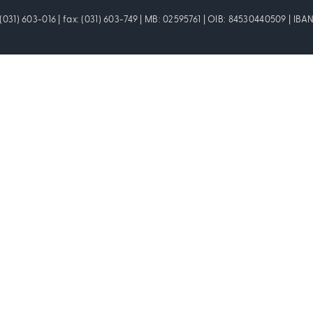
: (031) 603-016 | fax: (031) 603-749 | MB: 02595761 | OIB: 84530440509 | I