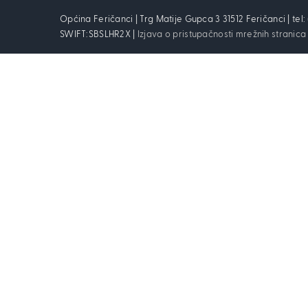
Općina Feričanci | Trg Matije Gupca 3 31512 Feričanci | tel
SWIFT:SBSLHR2X |
Izjava o pristupačnosti mrežnih stranica