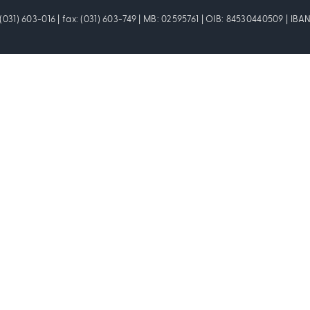
: (031) 603-016 | fax: (031) 603-749 | MB: 02595761 | OIB: 84530440509 | I