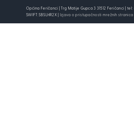
Općina Feričanci | Trg Matije Gupca 3 31512 Feričanci | tel
SWIFT:SBSLHR2X |
Izjava o pristupačnosti mrežnih stranica