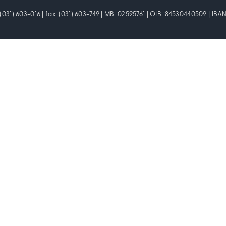
: (031) 603-016 | fax: (031) 603-749 | MB: 02595761 | OIB: 84530440509 | I