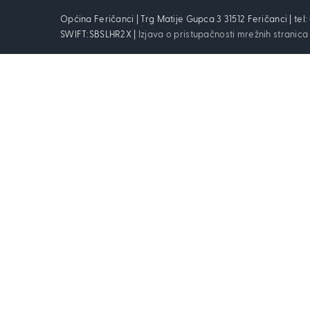
Općina Feričanci | Trg Matije Gupca 3 31512 Feričanci | tel
SWIFT:SBSLHR2X |
Izjava o pristupačnosti mrežnih stranica