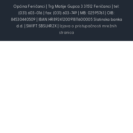
Općina Feričanci | Trg Matije Gupca 3 31512 Feričanci | tel:
(031) 603-016 | fax: (031) 603-749 | MB: 02595761 | OIB:
84530440509 | IBAN:HR8924120091811600005 Slatinska banka
d.d. | SWIFT:SBSLHR2X |
Izjava o pristupačnosti mrežnih
stranica