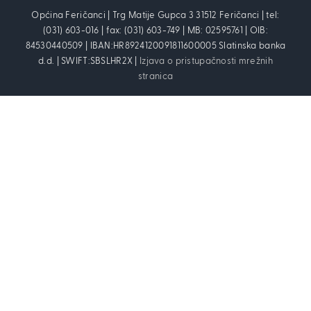
Općina Feričanci | Trg Matije Gupca 3 31512 Feričanci | tel:
(031) 603-016 | fax: (031) 603-749 | MB: 02595761 | OIB:
84530440509 | IBAN:HR8924120091811600005 Slatinska banka
d.d. | SWIFT:SBSLHR2X |
Izjava o pristupačnosti mrežnih
stranica