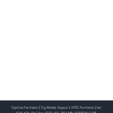
Općina Feričanci | Trg Matije Gupca 3 31512 Feričanci | tel: