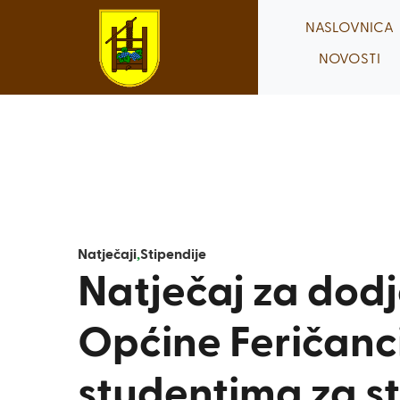
Skip
NASLOVNICA
to
NOVOSTI
content
Natječaji
,
Stipendije
Natječaj za dodj
Općine Feričanc
studentima za s