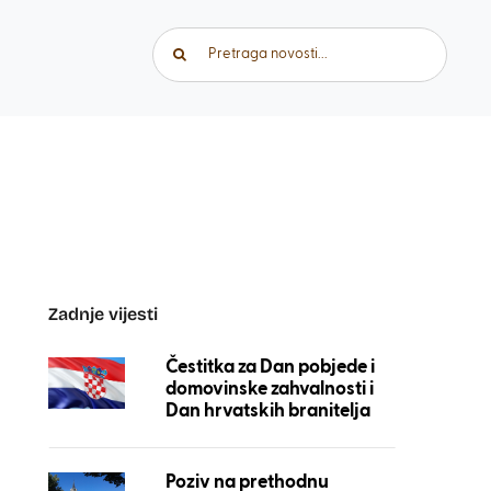
Traži...
Zadnje vijesti
Čestitka za Dan pobjede i
domovinske zahvalnosti i
Dan hrvatskih branitelja
Poziv na prethodnu