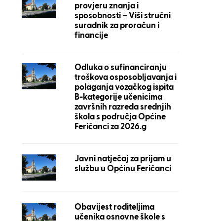
provjeru znanja i
sposobnosti – Viši stručni
suradnik za proračun i
financije
Odluka o sufinanciranju
troškova osposobljavanja i
polaganja vozačkog ispita
B-kategorije učenicima
završnih razreda srednjih
škola s područja Općine
Feričanci za 2026.g
Javni natječaj za prijam u
službu u Općinu Feričanci
Obavijest roditeljima
učenika osnovne škole s