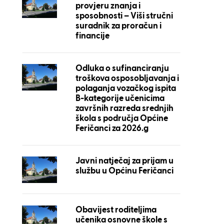
provjeru znanja i
sposobnosti – Viši stručni
suradnik za proračun i
financije
Odluka o sufinanciranju
troškova osposobljavanja i
polaganja vozačkog ispita
B-kategorije učenicima
završnih razreda srednjih
škola s područja Općine
Feričanci za 2026.g
Javni natječaj za prijam u
službu u Općinu Feričanci
Obavijest roditeljima
učenika osnovne škole s