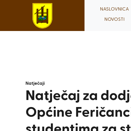
Skip
NASLOVNICA
to
NOVOSTI
content
Natječaji
Natječaj za dodj
Općine Feričanc
studentima za s