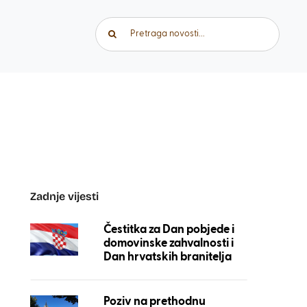
Traži...
Zadnje vijesti
Čestitka za Dan pobjede i
domovinske zahvalnosti i
Dan hrvatskih branitelja
Poziv na prethodnu