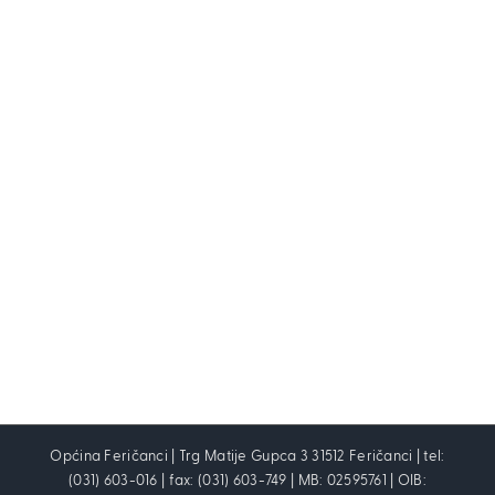
Općina Feričanci | Trg Matije Gupca 3 31512 Feričanci | tel:
(031) 603-016 | fax: (031) 603-749 | MB: 02595761 | OIB: