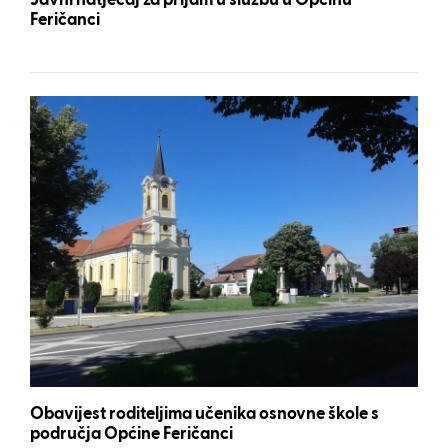
Javni natječaj za prijam u službu u Općinu
Feričanci
Obavijest roditeljima učenika osnovne škole s
područja Općine Feričanci