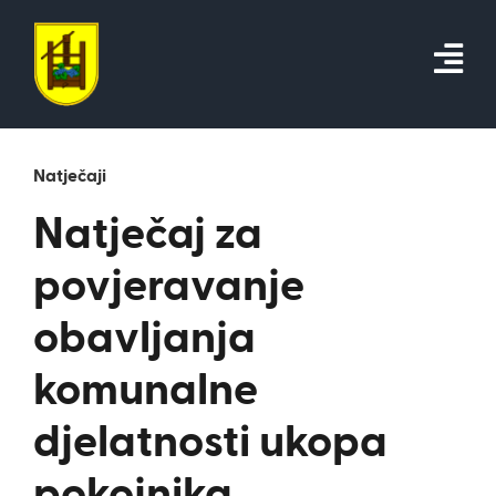
Skip
to
content
Natječaji
Natječaj za
povjeravanje
obavljanja
komunalne
djelatnosti ukopa