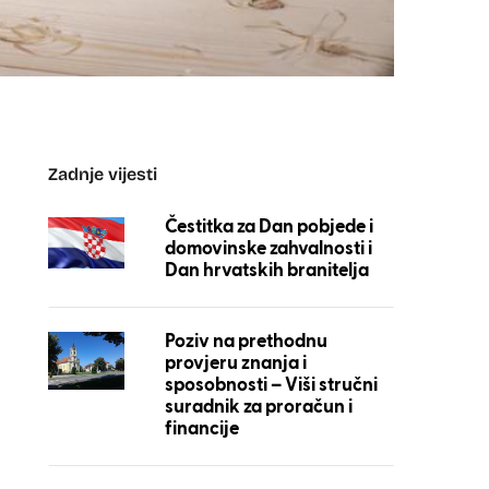
Zadnje vijesti
Čestitka za Dan pobjede i
domovinske zahvalnosti i
Dan hrvatskih branitelja
Poziv na prethodnu
provjeru znanja i
sposobnosti – Viši stručni
suradnik za proračun i
financije