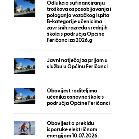
Odluka o sufinanciranju
troškova osposobljavanja i
polaganja vozačkog ispita
B-kategorije učenicima
završnih razreda srednjih
škola s područja Općine
Feričanci za 2026.g
Javni natječaj za prijam u
službu u Općinu Feričanci
Obavijest roditeljima
učenika osnovne škole s
područja Općine Feričanci
Obavijest o prekidu
isporuke električnom
energijom 10.07.2026.