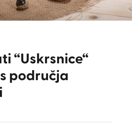
ati “Uskrsnice“
 s područja
i