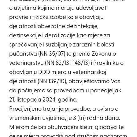
o uvjetima kojima moraju udovoljavati
pravne i fizičke osobe koje obavljaju
djelatnosti obvezatne dezinfekcije,
dezinsekcije i deratizacije kao mjere za
sprečavanje i suzbijanje zaraznih bolesti
pučanstva (NN 35/07) te prema Zakonu o
veterinarstvu (NN 82/13 i 148/13) i Pravilniku o
obavljanju DDD mjera u veterinarskoj
djelatnosti (NN 139/10), obavještavamo Vas
da počinjemo sa provedbom u ponedjeljak,
21. listopada 2024. godine.
Procijenjeno trajanje provedbe, a ovisno o
vremenskim uvjetima, je 3 (tri) radna dana.
Mjerom će biti obuhvaćeni štetni glodavci te
će se mjera provoditi pod stručnim nadzorom