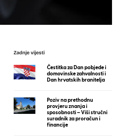
Zadnje vijesti
Čestitka za Dan pobjede i
domovinske zahvalnosti i
Dan hrvatskih branitelja
Poziv na prethodnu
provjeru znanja i
sposobnosti – Viši stručni
suradnik za proračun i
financije