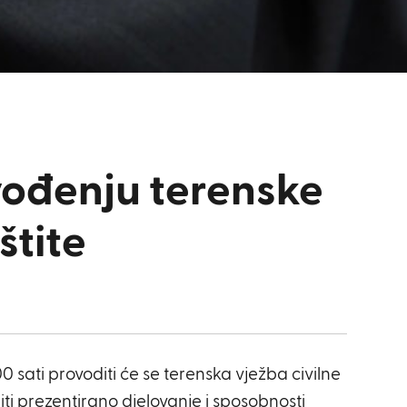
vođenju terenske
štite
00 sati provoditi će se terenska vježba civilne
iti prezentirano djelovanje i sposobnosti