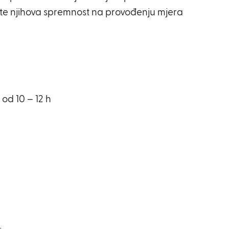
e, te njihova spremnost na provođenju mjera
 od 10 – 12 h