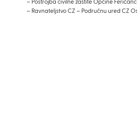
– Postrojba civilne zaštite Općine Feričanc
– Ravnateljstvo CZ – Područnu ured CZ Os