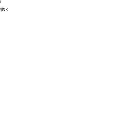
i
ijek