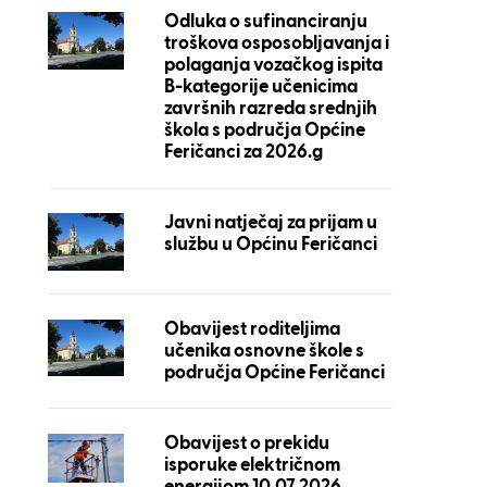
Odluka o sufinanciranju
troškova osposobljavanja i
polaganja vozačkog ispita
B-kategorije učenicima
završnih razreda srednjih
škola s područja Općine
Feričanci za 2026.g
Javni natječaj za prijam u
službu u Općinu Feričanci
Obavijest roditeljima
učenika osnovne škole s
područja Općine Feričanci
Obavijest o prekidu
isporuke električnom