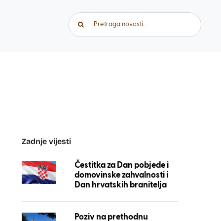
Traži...
Zadnje vijesti
Čestitka za Dan pobjede i
domovinske zahvalnosti i
Dan hrvatskih branitelja
Poziv na prethodnu