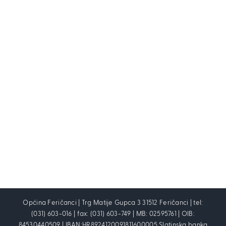
Općina Feričanci | Trg Matije Gupca 3 31512 Feričanci | tel:
(031) 603-016 | fax: (031) 603-749 | MB: 02595761 | OIB:
84530440509 | IBAN:HR8924120091811600005 Slatinska banka