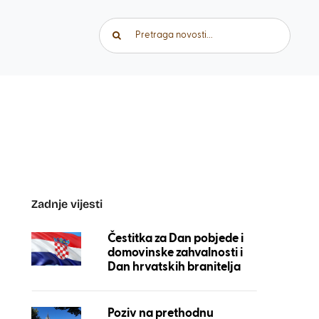
Traži...
Zadnje vijesti
Čestitka za Dan pobjede i
domovinske zahvalnosti i
Dan hrvatskih branitelja
Poziv na prethodnu