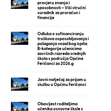
provjeru znanja i
sposobnosti – Viši stručni
suradnik za proračun i
financije
Odluka o sufinanciranju
troškova osposobljavanja i
polaganja vozačkog ispita
B-kategorije učenicima
završnih razreda srednjih
škola s područja Općine
Feričanci za 2026.g
Javni natječaj za prijam u
službu u Općinu Feričanci
Obavijest roditeljima
učenika osnovne škole s