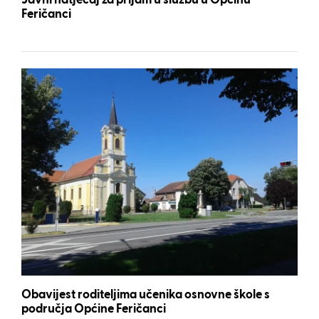
Javni natječaj za prijam u službu u Općinu
Feričanci
Obavijest roditeljima učenika osnovne škole s
područja Općine Feričanci