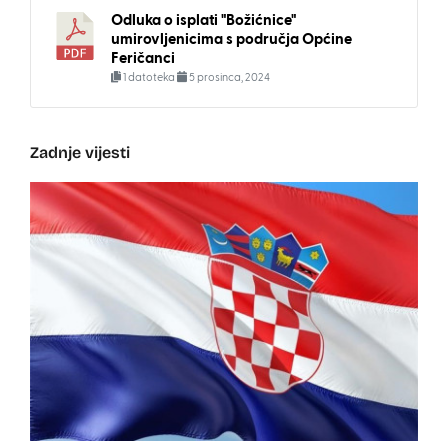
Odluka o isplati "Božićnice"
umirovljenicima s područja Općine
Feričanci
1 datoteka
5 prosinca, 2024
Zadnje vijesti