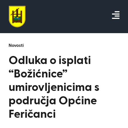
Skip
to
content
Novosti
Odluka o isplati
“Božićnice”
umirovljenicima s
područja Općine
Feričanci