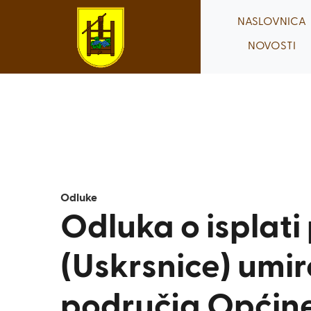
Skip
NASLOVNICA
to
NOVOSTI
content
Odluke
Odluka o isplat
(Uskrsnice) umir
područja Općine