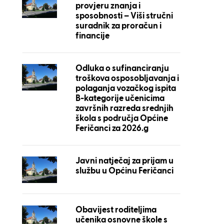
provjeru znanja i
sposobnosti – Viši stručni
suradnik za proračun i
financije
Odluka o sufinanciranju
troškova osposobljavanja i
polaganja vozačkog ispita
B-kategorije učenicima
završnih razreda srednjih
škola s područja Općine
Feričanci za 2026.g
Javni natječaj za prijam u
službu u Općinu Feričanci
Obavijest roditeljima
učenika osnovne škole s