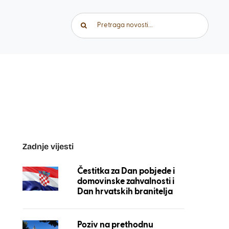
Traži...
Zadnje vijesti
Čestitka za Dan pobjede i
domovinske zahvalnosti i
Dan hrvatskih branitelja
Poziv na prethodnu