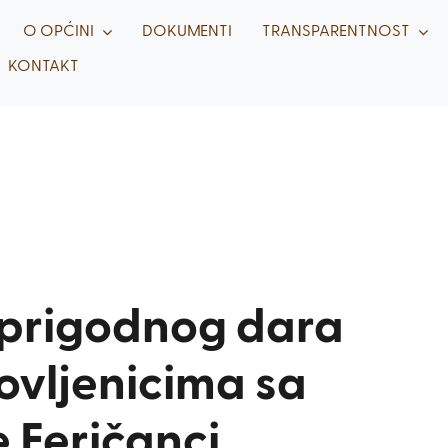
O OPĆINI
DOKUMENTI
TRANSPARENTNOST
KONTAKT
i prigodnog dara
ovljenicima sa
 Feričanci