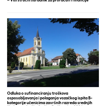
– Viši stručni suradnik za proračun i financije
Odluka o sufinanciranju troškova
osposobljavanja i polaganja vozačkog ispita B-
kategorije učenicima završnih razreda srednjih