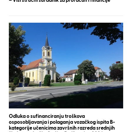
– Viši stručni suradnik za proračun i financije
Odluka o sufinanciranju troškova
osposobljavanja i polaganja vozačkog ispita B-
kategorije učenicima završnih razreda srednjih