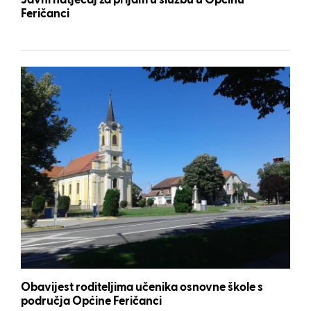
Javni natječaj za prijam u službu u Općinu
Feričanci
Obavijest roditeljima učenika osnovne škole s
područja Općine Feričanci