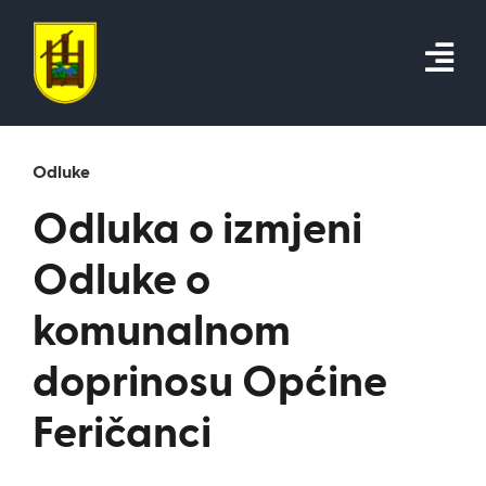
Skip
to
content
Odluke
Odluka o izmjeni
Odluke o
komunalnom
doprinosu Općine
Feričanci