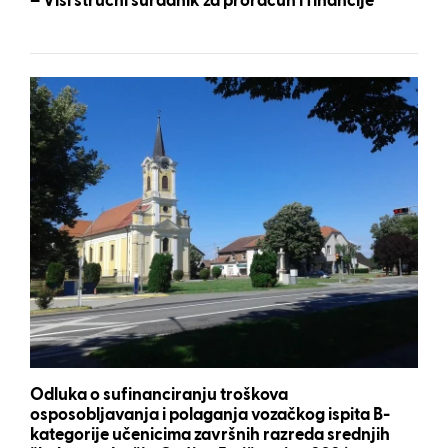
– Viši stručni suradnik za proračun i financije
Odluka o sufinanciranju troškova
osposobljavanja i polaganja vozačkog ispita B-
kategorije učenicima završnih razreda srednjih