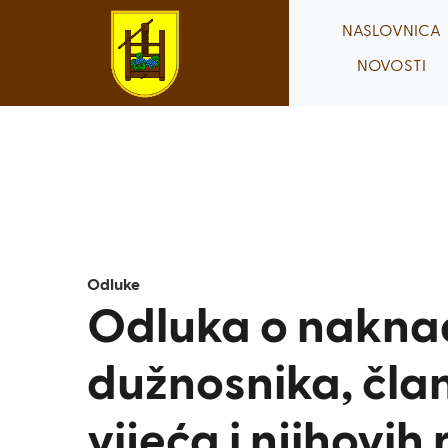
Skip
NASLOVNICA
to
NOVOSTI
content
Odluke
Odluka o nakna
dužnosnika, čla
vijeća i njihovih 