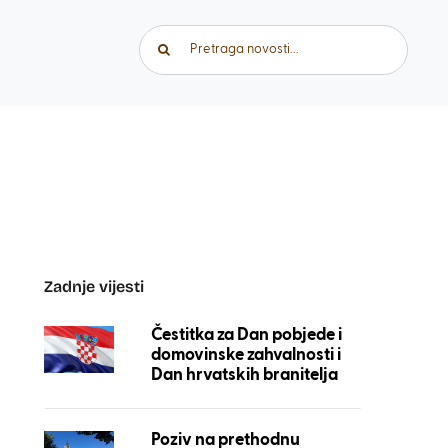
Traži...
Zadnje vijesti
Čestitka za Dan pobjede i
domovinske zahvalnosti i
Dan hrvatskih branitelja
Poziv na prethodnu