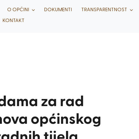
O OPĆINI
DOKUMENTI
TRANSPARENTNOST
KONTAKT
dama za rad
nova općinskog
radnih tijela