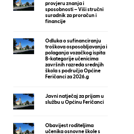
provjeru znanja i
sposobnosti – Viši stručni
suradnik za proračun i
financije
Odluka o sufinanciranju
troškova osposobljavanja i
polaganja vozačkog ispita
B-kategorije učenicima
završnih razreda srednjih
škola s područja Općine
Feričanci za 2026.g
Javni natječaj za prijam u
službu u Općinu Feričanci
Obavijest roditeljima
učenika osnovne škole s