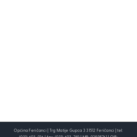
Općina Feričanci | Trg Matije Gupca 3 31512 Feričanci | tel: