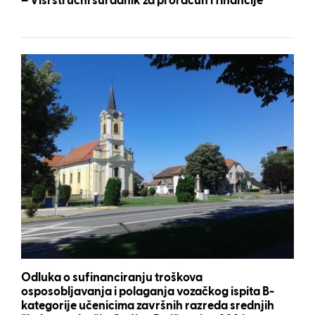
– Viši stručni suradnik za proračun i financije
Odluka o sufinanciranju troškova
osposobljavanja i polaganja vozačkog ispita B-
kategorije učenicima završnih razreda srednjih