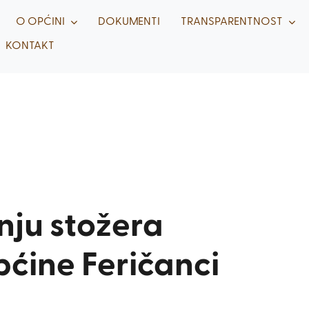
O OPĆINI
DOKUMENTI
TRANSPARENTNOST
KONTAKT
nju stožera
pćine Feričanci