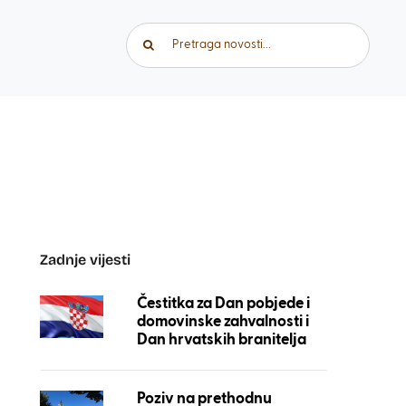
Traži...
Zadnje vijesti
Čestitka za Dan pobjede i
domovinske zahvalnosti i
Dan hrvatskih branitelja
Poziv na prethodnu