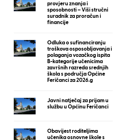
provjeru znanja i
sposobnosti – Viši stručni
suradnik za proračun i
financije
Odluka o sufinanciranju
troškova osposobljavanja i
polaganja vozačkog ispita
B-kategorije učenicima
završnih razreda srednjih
škola s područja Općine
Feričanci za 2026.g
Javni natječaj za prijam u
službu u Općinu Feričanci
Obavijest roditeljima
učenika osnovne škole s