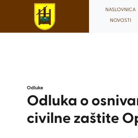
Skip
NASLOVNICA
to
NOVOSTI
content
Odluke
Odluka o osniva
civilne zaštite O