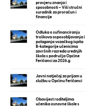
provjeru znanja i
sposobnosti – Viši stručni
suradnik za proračun i
financije
Odluka o sufinanciranju
troškova osposobljavanja i
polaganja vozačkog ispita
B-kategorije učenicima
završnih razreda srednjih
škola s područja Općine
Feričanci za 2026.g
Javni natječaj za prijam u
službu u Općinu Feričanci
Obavijest roditeljima
učenika osnovne škole s