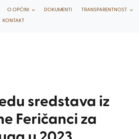
O OPĆINI
DOKUMENTI
TRANSPARENTNOST
KONTAKT
edu sredstava iz
e Feričanci za
uga u 2023.