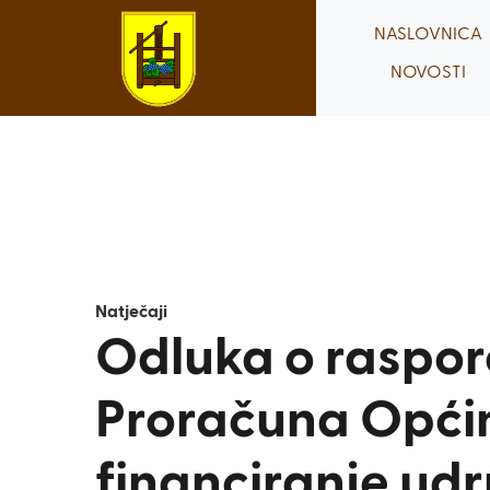
Skip
NASLOVNICA
to
NOVOSTI
content
Natječaji
Odluka o raspor
Proračuna Općin
financiranje udr