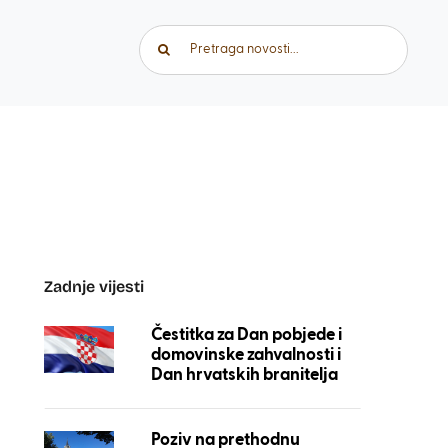
Traži...
Zadnje vijesti
Čestitka za Dan pobjede i
domovinske zahvalnosti i
Dan hrvatskih branitelja
Poziv na prethodnu