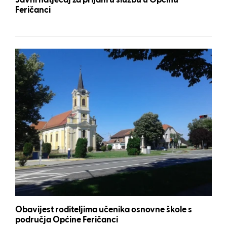
Javni natječaj za prijam u službu u Općinu
Feričanci
Obavijest roditeljima učenika osnovne škole s
područja Općine Feričanci