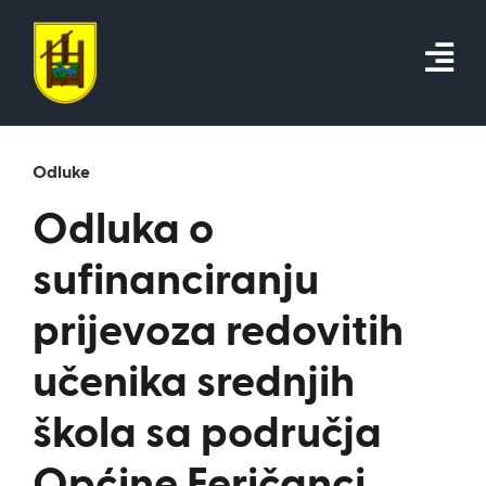
Skip
to
content
Odluke
Odluka o
sufinanciranju
prijevoza redovitih
učenika srednjih
škola sa područja