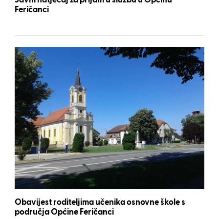
Javni natječaj za prijam u službu u Općinu
Feričanci
Obavijest roditeljima učenika osnovne škole s
područja Općine Feričanci