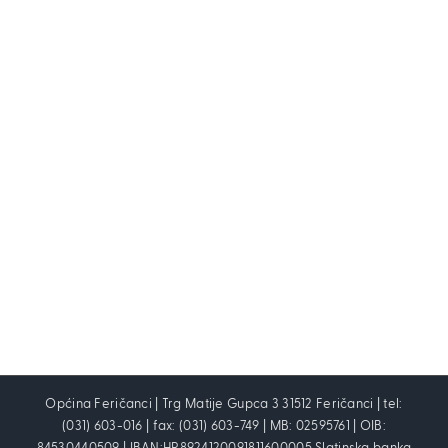
Općina Feričanci | Trg Matije Gupca 3 31512 Feričanci | tel:
(031) 603-016 | fax: (031) 603-749 | MB: 02595761 | OIB: