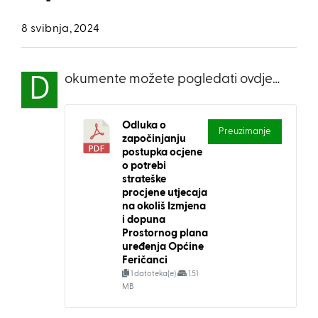
8 svibnja, 2024
okumente možete pogledati ovdje…
D
Odluka o
Preuzimanje
započinjanju
postupka ocjene
o potrebi
strateške
procjene utjecaja
na okoliš Izmjena
i dopuna
Prostornog plana
uređenja Općine
Feričanci
1 datoteka(e)
1.51
MB