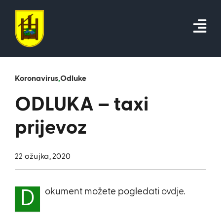
Skip
to
content
Koronavirus
,
Odluke
ODLUKA – taxi
prijevoz
22 ožujka, 2020
okument možete pogledati
ovdje
.
D