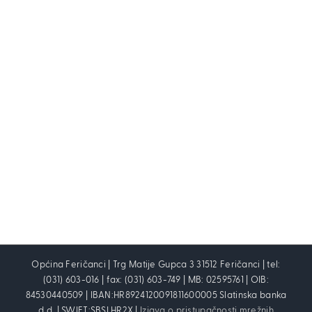
Općina Feričanci | Trg Matije Gupca 3 31512 Feričanci | tel:
(031) 603-016 | fax: (031) 603-749 | MB: 02595761 | OIB:
84530440509 | IBAN:HR8924120091811600005 Slatinska banka
d.d. | SWIFT:SBSLHR2X |
Izjava o pristupačnosti mrežnih