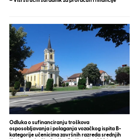
– Viši stručni suradnik za proračun i financije
Odluka o sufinanciranju troškova
osposobljavanja i polaganja vozačkog ispita B-
kategorije učenicima završnih razreda srednjih