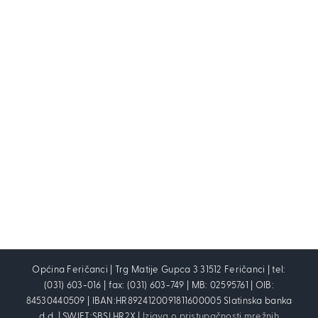
Općina Feričanci | Trg Matije Gupca 3 31512 Feričanci | tel:
(031) 603-016 | fax: (031) 603-749 | MB: 02595761 | OIB:
84530440509 | IBAN:HR8924120091811600005 Slatinska banka
d.d. | SWIFT:SBSLHR2X |
Izjava o pristupačnosti mrežnih