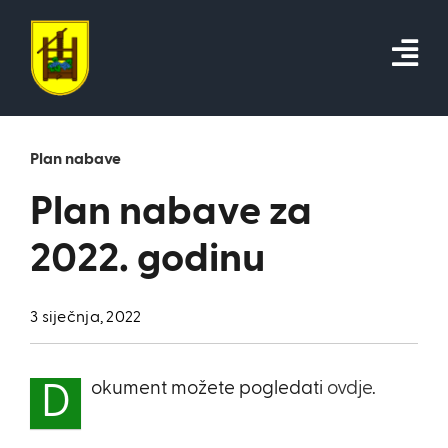
Skip
to
content
Plan nabave
Plan nabave za
2022. godinu
3 siječnja, 2022
okument možete pogledati
ovdje
.
D