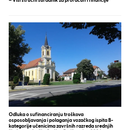
– Viši stručni suradnik za proračun i financije
Odluka o sufinanciranju troškova
osposobljavanja i polaganja vozačkog ispita B-
kategorije učenicima završnih razreda srednjih