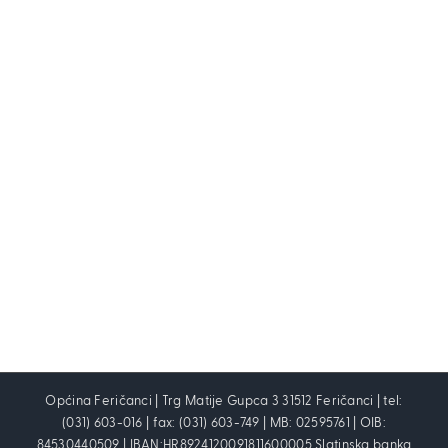
Općina Feričanci | Trg Matije Gupca 3 31512 Feričanci | tel:
(031) 603-016 | fax: (031) 603-749 | MB: 02595761 | OIB:
84530440509 | IBAN:HR8924120091811600005 Slatinska banka