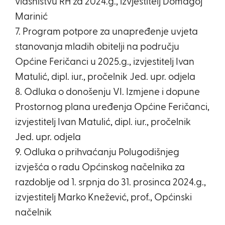
vlasništvu RH za 2024.g., izvjestitelj Domagoj
Marinić
7. Program potpore za unapređenje uvjeta
stanovanja mladih obitelji na području
Općine Feričanci u 2025.g., izvjestitelj Ivan
Matulić, dipl. iur., pročelnik Jed. upr. odjela
8. Odluka o donošenju VI. Izmjene i dopune
Prostornog plana uređenja Općine Feričanci,
izvjestitelj Ivan Matulić, dipl. iur., pročelnik
Jed. upr. odjela
9. Odluka o prihvaćanju Polugodišnjeg
izvješća o radu Općinskog načelnika za
razdoblje od 1. srpnja do 31. prosinca 2024.g.,
izvjestitelj Marko Knežević, prof., Općinski
načelnik