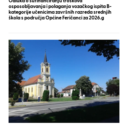
Odluka o sufinanciranju troškova
osposobljavanja i polaganja vozačkog ispita B-
kategorije učenicima završnih razreda srednjih
škola s područja Općine Feričanci za 2026.g