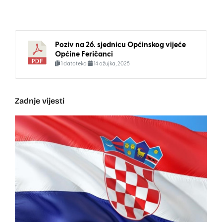
Poziv na 26. sjednicu Općinskog vijeće
Općine Feričanci
1 datoteka
14 ožujka, 2025
Zadnje vijesti