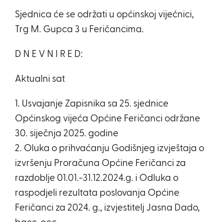
Sjednica će se održati u općinskoj vijećnici,
Trg M. Gupca 3 u Feričancima.
D N E V N I R E D:
Aktualni sat
1. Usvajanje Zapisnika sa 25. sjednice
Općinskog vijeća Općine Feričanci održane
30. siječnja 2025. godine
2. Oluka o prihvaćanju Godišnjeg izvještaja o
izvršenju Proračuna Općine Feričanci za
razdoblje 01.01.-31.12.2024.g. i Odluka o
raspodjeli rezultata poslovanja Općine
Feričanci za 2024. g., izvjestitelj Jasna Dado,