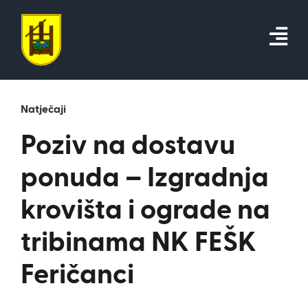
Skip
to
content
Natječaji
Poziv na dostavu
ponuda – Izgradnja
krovišta i ograde na
tribinama NK FEŠK
Feričanci