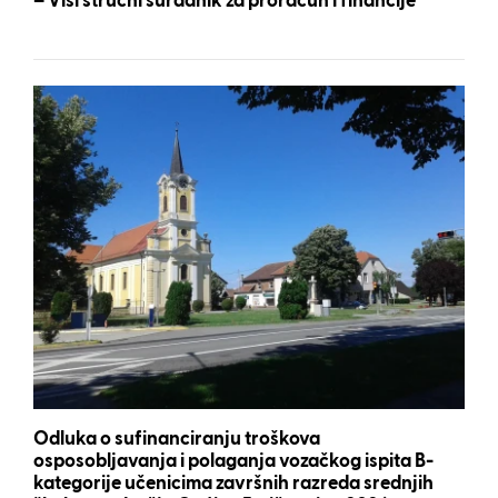
– Viši stručni suradnik za proračun i financije
Odluka o sufinanciranju troškova
osposobljavanja i polaganja vozačkog ispita B-
kategorije učenicima završnih razreda srednjih