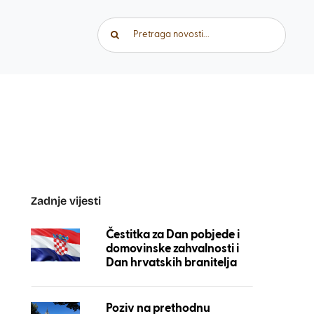
Traži...
Zadnje vijesti
Čestitka za Dan pobjede i
domovinske zahvalnosti i
Dan hrvatskih branitelja
Poziv na prethodnu