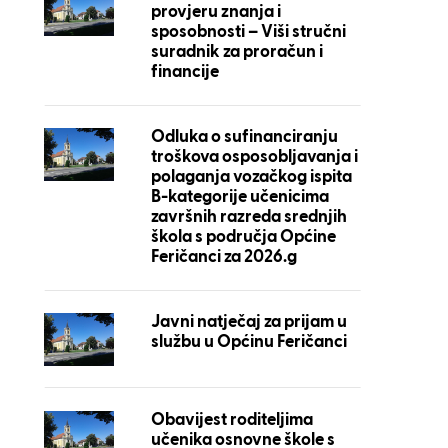
provjeru znanja i
sposobnosti – Viši stručni
suradnik za proračun i
financije
Odluka o sufinanciranju
troškova osposobljavanja i
polaganja vozačkog ispita
B-kategorije učenicima
završnih razreda srednjih
škola s područja Općine
Feričanci za 2026.g
Javni natječaj za prijam u
službu u Općinu Feričanci
Obavijest roditeljima
učenika osnovne škole s