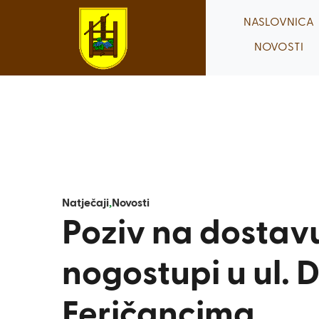
Skip
NASLOVNICA
to
NOVOSTI
content
Natječaji
,
Novosti
Poziv na dostav
nogostupi u ul. D
Feričancima