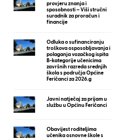
provjeru znanja i
sposobnosti – Viši stručni
suradnik za proračun i
financije
Odluka o sufinanciranju
troškova osposobljavanja i
polaganja vozačkog ispita
B-kategorije učenicima
završnih razreda srednjih
škola s područja Općine
Feričanci za 2026.g
Javni natječaj za prijam u
službu u Općinu Feričanci
Obavijest roditeljima
učenika osnovne škole s