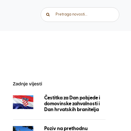
Traži...
Zadnje vijesti
Čestitka za Dan pobjede i
domovinske zahvalnosti i
Dan hrvatskih branitelja
Poziv na prethodnu