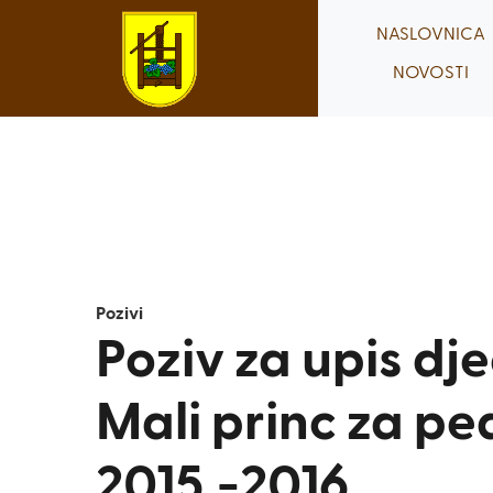
Skip
NASLOVNICA
to
NOVOSTI
content
Pozivi
Poziv za upis dje
Mali princ za pe
2015.-2016.