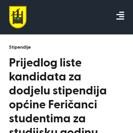
Skip
to
content
Stipendije
Prijedlog liste
kandidata za
dodjelu stipendija
općine Feričanci
studentima za