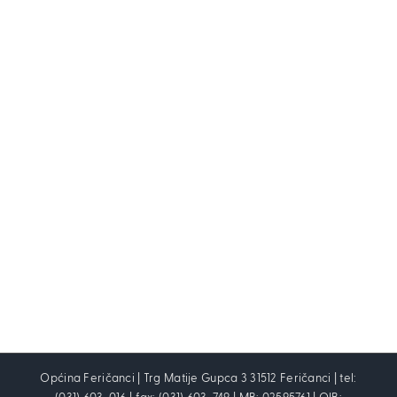
Općina Feričanci | Trg Matije Gupca 3 31512 Feričanci | tel: