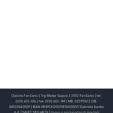
Općina Feričanci | Trg Matije Gupca 3 31512 Feričanci | tel:
(031) 603-016 | fax: (031) 603-749 | MB: 02595761 | OIB:
84530440509 | IBAN:HR8924120091811600005 Slatinska banka
d.d. | SWIFT:SBSLHR2X |
Izjava o pristupačnosti mrežnih