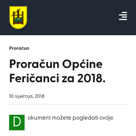
Skip
to
content
Proračun
Proračun Općine
Feričanci za 2018.
10 siječnja, 2018
okument možete pogledati
ovdje.
D