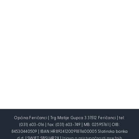
Općina Feričanci | Trg Matije Gupca 3 31512 Feričanci | tel:
(031) 603-016 | fax: (031) 603-749 | MB: 02595761 | OIB:
84530440509 | IBAN:HR8924120091811600005 Slatinska banka
d.d. | SWIFT:SBSLHR2X |
Izjava o pristupačnosti mrežnih