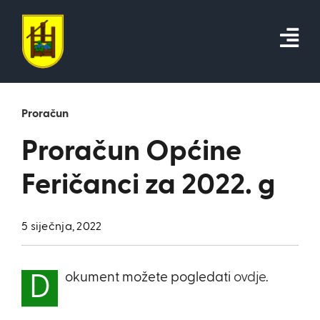
Skip
to
content
Proračun
Proračun Općine
Feričanci za 2022. g
5 siječnja, 2022
okument možete pogledati
ovdje
.
D