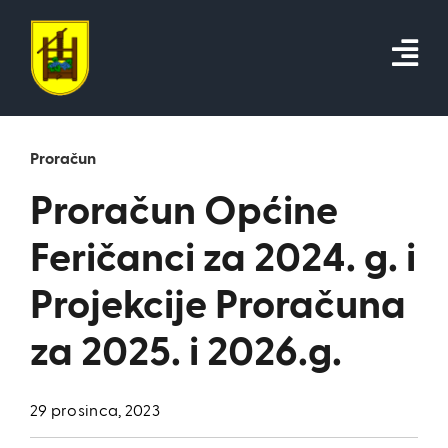
Skip
to
content
Proračun
Proračun Općine
Feričanci za 2024. g. i
Projekcije Proračuna
za 2025. i 2026.g.
29 prosinca, 2023