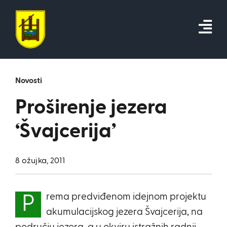
Skip
to
content
Novosti
Proširenje jezera
‘Švajcerija’
8 ožujka, 2011
rema predviđenom idejnom projektu
P
akumulacijskog jezera Švajcerija, na