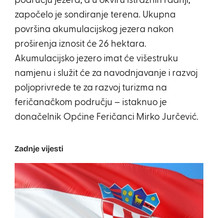
području jezera, a u okviru istražnih radnji,
započelo je sondiranje terena. Ukupna
površina akumulacijskog jezera nakon
proširenja iznosit će 26 hektara.
Akumulacijsko jezero imat će višestruku
namjenu i služit će za navodnjavanje i razvoj
poljoprivrede te za razvoj turizma na
feričanačkom području – istaknuo je
donačelnik Općine Feričanci Mirko Jurčević.
Zadnje vijesti