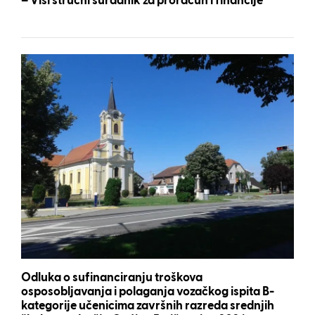
– Viši stručni suradnik za proračun i financije
Odluka o sufinanciranju troškova
osposobljavanja i polaganja vozačkog ispita B-
kategorije učenicima završnih razreda srednjih