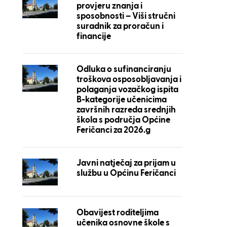
provjeru znanja i
sposobnosti – Viši stručni
suradnik za proračun i
financije
Odluka o sufinanciranju
troškova osposobljavanja i
polaganja vozačkog ispita
B-kategorije učenicima
završnih razreda srednjih
škola s područja Općine
Feričanci za 2026.g
Javni natječaj za prijam u
službu u Općinu Feričanci
Obavijest roditeljima
učenika osnovne škole s