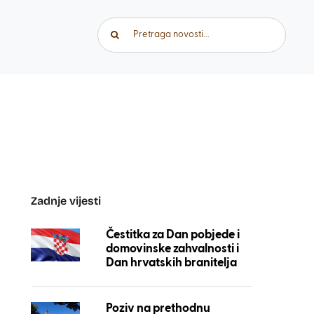
Traži...
Zadnje vijesti
Čestitka za Dan pobjede i
domovinske zahvalnosti i
Dan hrvatskih branitelja
Poziv na prethodnu